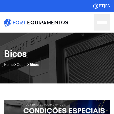
PT
|
ES
Home
Bicos
Sobre nós
Home
Outlet
Bicos
Linhas
Outlet
Contato
Catálogos