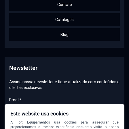
Contato
Catálogos
Blog
Newsletter
Assine nossa newsletter e fique atualizado com conteúdos e
ofertas exclusivas.
Email*
Este website usa cookies
A Fort Equipamentos usa cookies para assegurar que
Quero receber newsletter
proporcionamos a melhor experiência enquanto visita o nosso