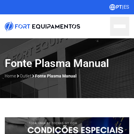
PT
|
ES
Home
Fonte Plasma Manual
Sobre nós
Home
Outlet
Fonte Plasma Manual
Linhas
Outlet
Contato
Catálogos