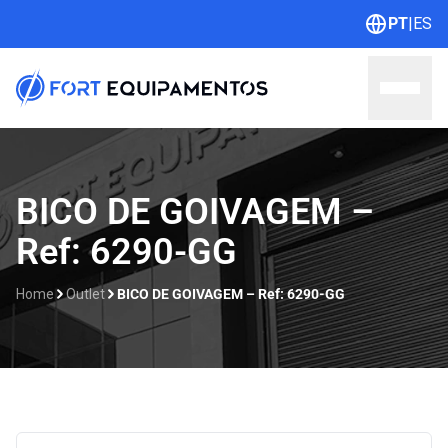
PT
|
ES
Home
BICO DE GOIVAGEM –
Ref: 6290-GG
Sobre nós
Linhas
Home
Outlet
BICO DE GOIVAGEM – Ref: 6290-GG
Outlet
Contato
Catálogos