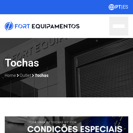
PT
|
ES
Home
Tochas
Sobre nós
Home
Outlet
Tochas
Linhas
Outlet
Contato
Catálogos