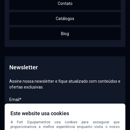
Contato
Catálogos
Blog
Newsletter
Assine nossa newsletter e fique atualizado com conteúdos e
ofertas exclusivas.
Email*
Este website usa cookies
A Fort Equipamentos usa cookies para assegurar que
Quero receber newsletter
proporcionamos a melhor experiência enquanto visita o nosso