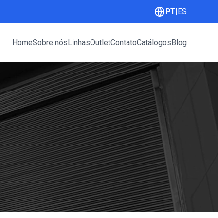
PT
|
ES
Home
Sobre nós
Linhas
Outlet
Contato
Catálogos
Blog