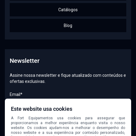
Catálogos
Blog
Newsletter
Assine nossa newsletter e fique atualizado com conteúdos e
ofertas exclusivas.
Email*
Este website usa cookies
A Fort Equipamentos usa cookies para assegurar que
Quero receber newsletter
proporcionamos a melhor experiência enquanto visita o nosso
website. Os cookies ajudam-nos a melhorar o desempenho do
nosso website e a sua experiência por conteúdo personalizado,