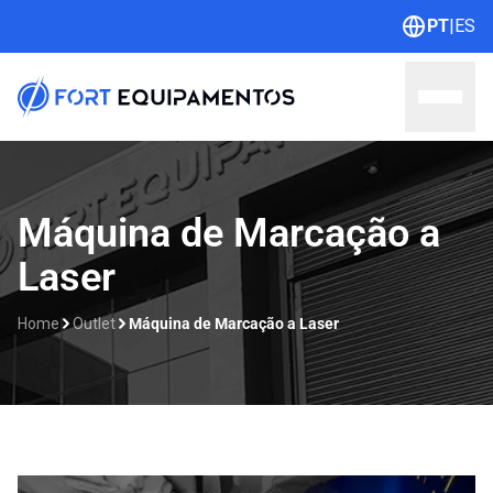
PT
|
ES
Home
Máquina de Marcação a
Laser
Sobre nós
Linhas
Home
Outlet
Máquina de Marcação a Laser
Outlet
Contato
Catálogos