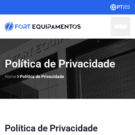
PT
|
ES
Home
Política de Privacidade
Sobre nós
Home
Política de Privacidade
Linhas
Outlet
Contato
Política de Privacidade
Catálogos