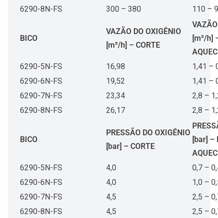
6290-8N-FS
300 – 380
110 – 
VAZÃO
VAZÃO DO OXIGÊNIO
BICO
[m³/h] 
[m³/h] – CORTE
AQUEC
6290-5N-FS
16,98
1,41 – 
6290-6N-FS
19,52
1,41 – 
6290-7N-FS
23,34
2,8 – 1
6290-8N-FS
26,17
2,8 – 1
PRESS
PRESSÃO DO OXIGÊNIO
BICO
[bar] –
[bar] – CORTE
AQUEC
6290-5N-FS
4,0
0,7 – 0
6290-6N-FS
4,0
1,0 – 0
6290-7N-FS
4,5
2,5 – 0
6290-8N-FS
4,5
2,5 – 0