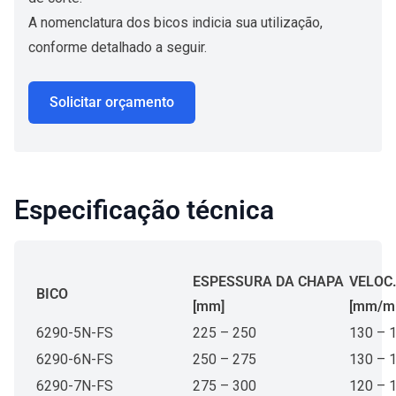
A nomenclatura dos bicos indicia sua utilização,
conforme detalhado a seguir.
Solicitar orçamento
Especificação técnica
ESPESSURA DA CHAPA
VELOC
BICO
[mm]
[mm/mi
6290-5N-FS
225 – 250
130 – 
6290-6N-FS
250 – 275
130 – 
6290-7N-FS
275 – 300
120 – 