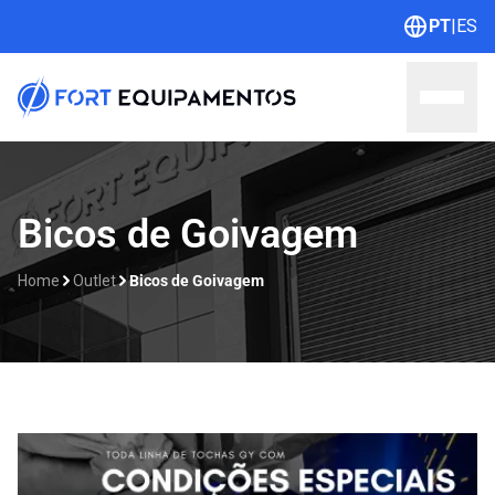
PT
|
ES
Home
Bicos de Goivagem
Sobre nós
Home
Outlet
Bicos de Goivagem
Linhas
Outlet
Contato
Catálogos