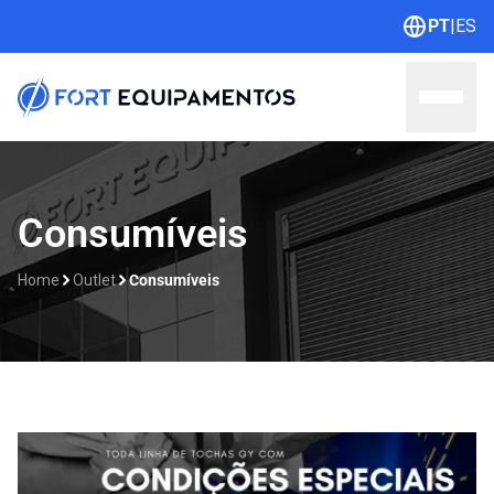
PT
|
ES
Home
Consumíveis
Sobre nós
Home
Outlet
Consumíveis
Linhas
Outlet
Contato
Catálogos