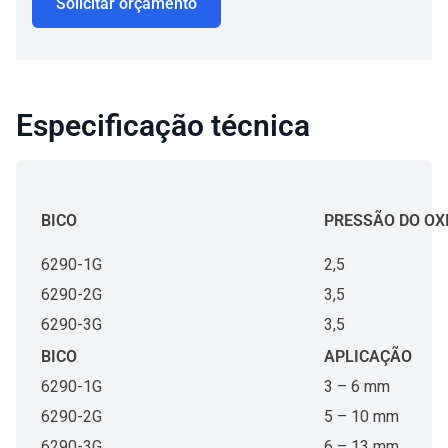
Solicitar orçamento
Especificação técnica
BICO
PRESSÃO DO OXI
6290-1G
2,5
6290-2G
3,5
6290-3G
3,5
BICO
APLICAÇÃO
6290-1G
3 – 6 mm
6290-2G
5 – 10 mm
6290-3G
6 – 13 mm