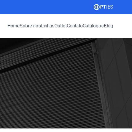
PT
|
ES
Home
Sobre nós
Linhas
Outlet
Contato
Catálogos
Blog