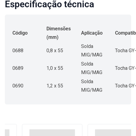
Especificação técnica
Dimensões
Código
Aplicação
Compatib
(mm)
Solda
0688
0,8 x 55
Tocha GY
MIG/MAG
Solda
0689
1,0 x 55
Tocha GY
MIG/MAG
Solda
0690
1,2 x 55
Tocha GY
MIG/MAG