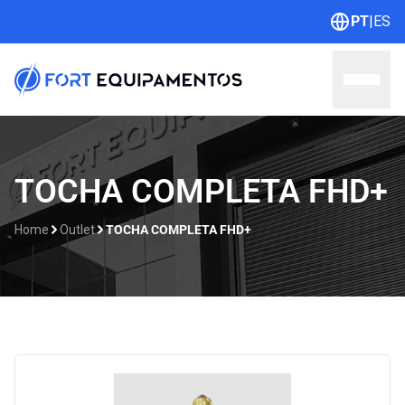
PT
|
ES
Home
TOCHA COMPLETA FHD+
Sobre nós
Home
Outlet
TOCHA COMPLETA FHD+
Linhas
Outlet
Contato
Catálogos