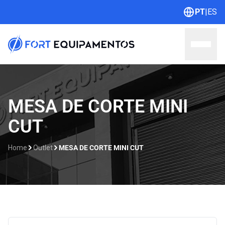
PT
|
ES
Home
MESA DE CORTE MINI
CUT
Sobre nós
Linhas
Home
Outlet
MESA DE CORTE MINI CUT
Outlet
Contato
Catálogos