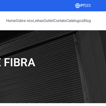
PT
|
ES
Home
Sobre nós
Linhas
Outlet
Contato
Catálogos
Blog
 FIBRA