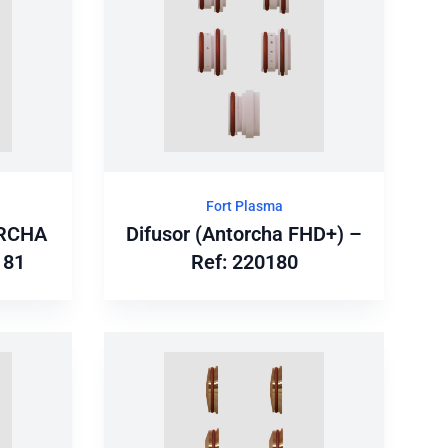
Fort Plasma
RCHA
Difusor (Antorcha FHD+) –
181
Ref: 220180