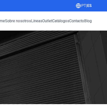
PT
|
ES
me
Sobre nosotros
Líneas
Outlet
Catálogos
Contacto
Blog