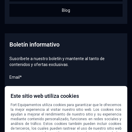
Blog
Boletín informativo
Suscríbete a nuestro boletín y mantente al tanto de
contenidos y ofertas exclusivas.
Email*
Este sitio web utiliza cookies
Quiero recibir el boletín
Fort Equipamentos utiliza cookies para garantizar que le ofrecemos
la mejor experiencia al visitar nuestro sitio web. Los cookies nos
ayudan a mejorar el rendimiento de nuestro sitio y su experiencia
mediante contenido personalizado, funciones en redes sociales y
análisis de tráfico. Estos cookies también pueden incluir cookies
de terceros, los cuales pueden rastrear el uso de nuestro sitio web