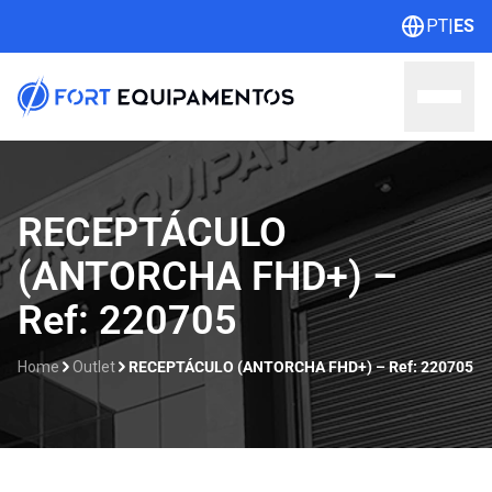
PT
|
ES
Home
RECEPTÁCULO
(ANTORCHA FHD+) –
Sobre nosotros
Ref: 220705
Líneas
Home
Outlet
RECEPTÁCULO (ANTORCHA FHD+) – Ref: 220705
Outlet
Catálogos
Contacto