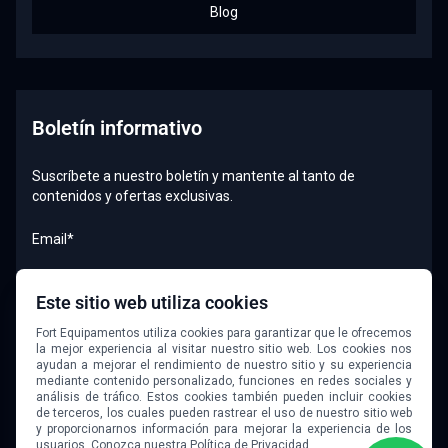
Blog
Boletín informativo
Suscríbete a nuestro boletín y mantente al tanto de
contenidos y ofertas exclusivas.
Email*
Este sitio web utiliza cookies
Quiero recibir el boletín
Fort Equipamentos utiliza cookies para garantizar que le ofrecemos
la mejor experiencia al visitar nuestro sitio web. Los cookies nos
ayudan a mejorar el rendimiento de nuestro sitio y su experiencia
mediante contenido personalizado, funciones en redes sociales y
análisis de tráfico. Estos cookies también pueden incluir cookies
de terceros, los cuales pueden rastrear el uso de nuestro sitio web
y proporcionarnos información para mejorar la experiencia de los
usuarios. Conozca nuestra
Política de Privacidad.