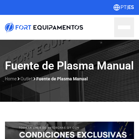
PT
|
ES
Home
Fuente de Plasma Manual
Sobre nosotros
Home
Outlet
Fuente de Plasma Manual
Líneas
Outlet
Catálogos
Contacto