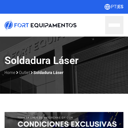
PT
|
ES
Home
Soldadura Láser
Sobre nosotros
Home
Outlet
Soldadura Láser
Líneas
Outlet
Catálogos
Contacto