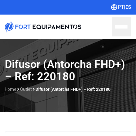
PT
|
ES
Home
Difusor (Antorcha FHD+)
– Ref: 220180
Sobre nosotros
Líneas
Home
Outlet
Difusor (Antorcha FHD+) – Ref: 220180
Outlet
Catálogos
Contacto