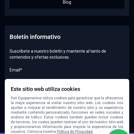
Blog
Boletín informativo
Suscríbete a nuestro boletín y mantente al tanto de
contenidos y ofertas exclusivas.
Email*
Este sitio web utiliza cookies
Quiero recibir el boletín
Fort Equipamentos utiliza cookies para garantizar que le ofrecemos
la mejor experiencia al visitar nuestro sitio web. Los cookies nos
ayudan a mejorar el rendimiento de nuestro sitio y su experiencia
mediante contenido personalizado, funciones en redes sociales y
análisis de tráfico. Estos cookies también pueden incluir cookies
de terceros, los cuales pueden rastrear el uso de nuestro sitio web
y proporcionarnos información para mejorar la experiencia de los
usuarios. Conozca nuestra
Política de Privacidad.