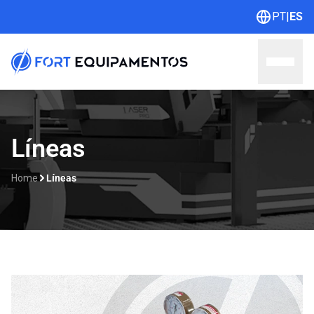
PT
|
ES
Home
Líneas
Sobre nosotros
Home
Líneas
Líneas
Outlet
Catálogos
Contacto