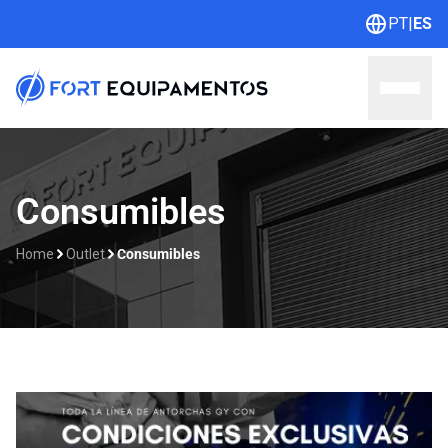
PT
|
ES
Home
Consumibles
Sobre nosotros
Home
Outlet
Consumibles
Líneas
Outlet
Catálogos
Contacto