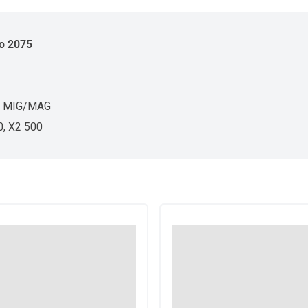
o 2075
a MIG/MAG
, X2 500