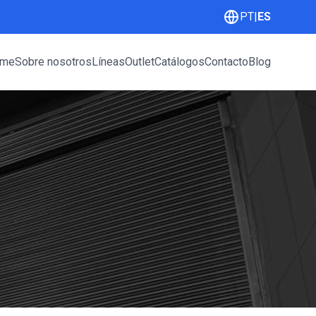
PT
|
ES
me
Sobre nosotros
Líneas
Outlet
Catálogos
Contacto
Blog