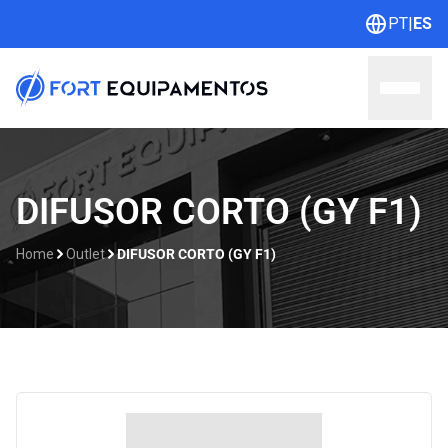
PT
|
ES
Home
DIFUSOR CORTO (GY F1)
Sobre nosotros
Home
Outlet
DIFUSOR CORTO (GY F1)
Líneas
Outlet
Catálogos
Contacto