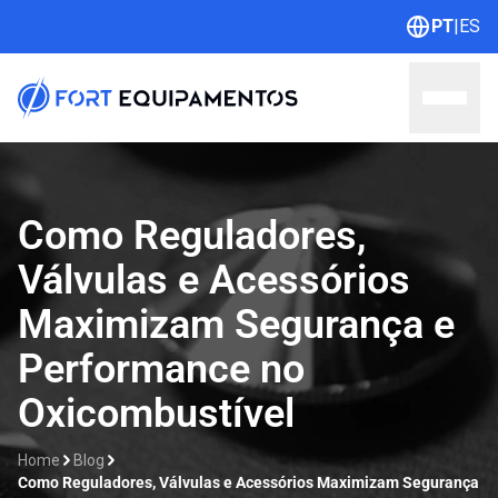
PT
|
ES
Home
Como Reguladores,
Válvulas e Acessórios
Sobre nós
Maximizam Segurança e
Linhas
Performance no
Outlet
Oxicombustível
Contato
Home
Blog
Catálogos
Como Reguladores, Válvulas e Acessórios Maximizam Segurança