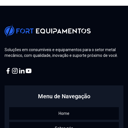
Manutenção Preventiva
Solda MIG/MAG para iniciantes: O guia completo!
Tochas GY e Cold Hand: Por Que a Refrigeração é
Essencial para a Vida Útil do Consumível
Promoção Interna: Gean Gárcia é promovido a
Soluções em consumíveis e equipamentos para o setor metal
Representante Técnico de Máquinas no RS!
mecânico, com qualidade, inovação e suporte próximo de você.
Mercopar 2025: Fort Equipamentos Impulsiona a
Inovação Industrial com Soluções de Ponta
Facebook
Instagram
Linkedin
Youtube
Maçaricos de Corte, Aquecimento e Solda: Entenda
cada tipo e suas funções
Menu de Navegação
Corte a Laser Aberto ou Fechado: Veja como escolher a
melhor opção!
Home
Plasma: 8 dicas para prolongar a vida útil dos
consumíveis