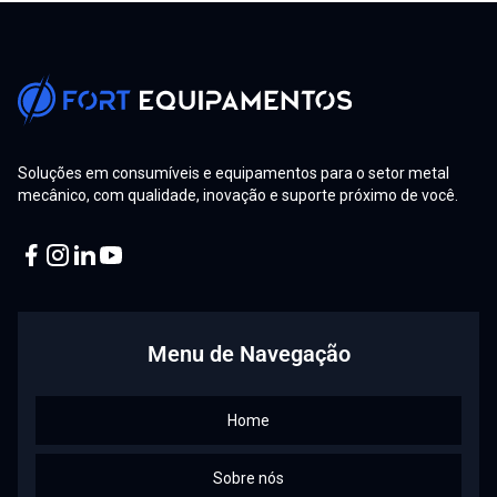
Solda MIG/MAG para iniciantes: O guia completo!
Tochas GY e Cold Hand: Por Que a Refrigeração é
Essencial para a Vida Útil do Consumível
Promoção Interna: Gean Gárcia é promovido a
Soluções em consumíveis e equipamentos para o setor metal
Representante Técnico de Máquinas no RS!
mecânico, com qualidade, inovação e suporte próximo de você.
Mercopar 2025: Fort Equipamentos Impulsiona a
Inovação Industrial com Soluções de Ponta
Facebook
Instagram
Linkedin
Youtube
Maçaricos de Corte, Aquecimento e Solda: Entenda
cada tipo e suas funções
Menu de Navegação
Corte a Laser Aberto ou Fechado: Veja como escolher a
melhor opção!
Home
Plasma: 8 dicas para prolongar a vida útil dos
consumíveis
Sobre nós