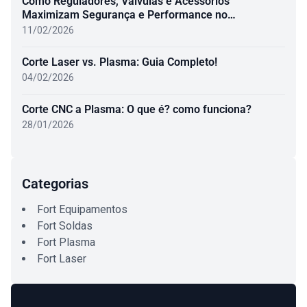
Como Reguladores, Válvulas e Acessórios
Maximizam Segurança e Performance no
Oxicombustível
11/02/2026
Corte Laser vs. Plasma: Guia Completo!
04/02/2026
Corte CNC a Plasma: O que é? como funciona?
28/01/2026
Categorias
Fort Equipamentos
Fort Soldas
Fort Plasma
Fort Laser