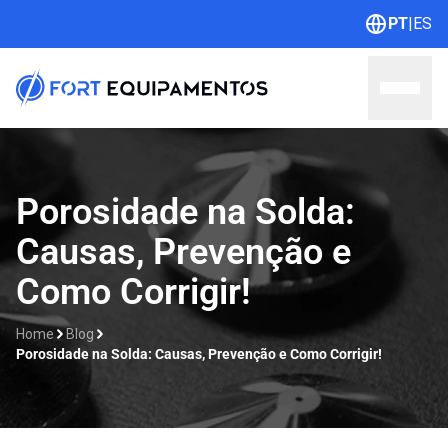
PT
|
ES
Home
Porosidade na Solda:
Causas, Prevenção e
Sobre nós
Como Corrigir!
Linhas
Home
Blog
Outlet
Porosidade na Solda: Causas, Prevenção e Como Corrigir!
Contato
Catálogos