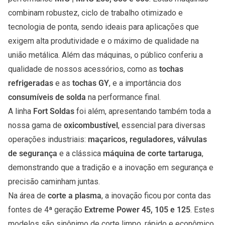
combinam robustez, ciclo de trabalho otimizado e
tecnologia de ponta, sendo ideais para aplicações que
exigem alta produtividade e o máximo de qualidade na
união metálica. Além das máquinas, o público conferiu a
qualidade de nossos acessórios, como as
tochas
refrigeradas
e as
tochas GY
, e a importância dos
consumíveis de solda
na performance final.
A linha
Fort Soldas
foi além, apresentando também toda a
nossa gama de
oxicombustível
, essencial para diversas
operações industriais:
maçaricos
,
reguladores
,
válvulas
de segurança
e a clássica
máquina de corte tartaruga
,
demonstrando que a tradição e a inovação em segurança e
precisão caminham juntas.
Na área de
corte a plasma
, a inovação ficou por conta das
fontes de 4ª geração
Extreme Power 45, 105 e 125
. Estes
modelos são sinônimo de corte limpo, rápido e econômico,