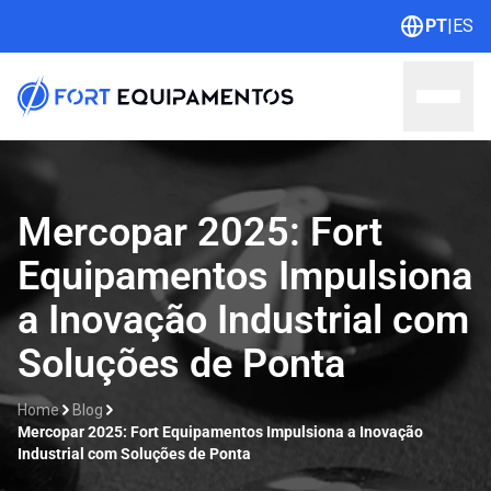
PT
|
ES
Home
Mercopar 2025: Fort
Equipamentos Impulsiona
Sobre nós
a Inovação Industrial com
Linhas
Soluções de Ponta
Outlet
Home
Blog
Contato
Mercopar 2025: Fort Equipamentos Impulsiona a Inovação
Industrial com Soluções de Ponta
Catálogos