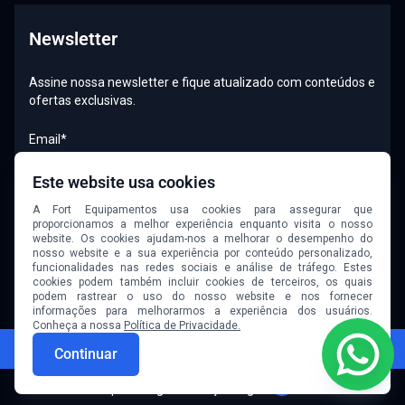
Juruá
Newsletter
Assine nossa newsletter e fique atualizado com conteúdos e
ofertas exclusivas.
Email*
Este website usa cookies
A Fort Equipamentos usa cookies para assegurar que
Quero receber newsletter
proporcionamos a melhor experiência enquanto visita o nosso
website. Os cookies ajudam-nos a melhorar o desempenho do
nosso website e a sua experiência por conteúdo personalizado,
funcionalidades nas redes sociais e análise de tráfego. Estes
cookies podem também incluir cookies de terceiros, os quais
podem rastrear o uso do nosso website e nos fornecer
informações para melhorarmos a experiência dos usuários.
Conheça a nossa
Política de Privacidade.
© 2026 Fort Equipamentos. Todos os direitos reservados.
Continuar
W
Desenvolvido por
Goognet Solução Digital
W3C Validator