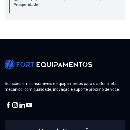
Prosperidade!
Retrospectiva 2025 da Fort Equipamentos
5 Sinais de que Seus Equipamentos Precisam de
Manutenção Preventiva
Solda MIG/MAG para iniciantes: O guia completo!
Tochas GY e Cold Hand: Por Que a Refrigeração é
Essencial para a Vida Útil do Consumível
Promoção Interna: Gean Gárcia é promovido a
Soluções em consumíveis e equipamentos para o setor metal
Representante Técnico de Máquinas no RS!
mecânico, com qualidade, inovação e suporte próximo de você.
Mercopar 2025: Fort Equipamentos Impulsiona a
Inovação Industrial com Soluções de Ponta
Facebook
Instagram
Linkedin
Youtube
Maçaricos de Corte, Aquecimento e Solda: Entenda
cada tipo e suas funções