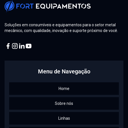
Tochas GY e Cold Hand: Por Que a Refrigeração é
Essencial para a Vida Útil do Consumível
Promoção Interna: Gean Gárcia é promovido a
Soluções em consumíveis e equipamentos para o setor metal
Representante Técnico de Máquinas no RS!
mecânico, com qualidade, inovação e suporte próximo de você.
Mercopar 2025: Fort Equipamentos Impulsiona a
Inovação Industrial com Soluções de Ponta
Facebook
Instagram
Linkedin
Youtube
Maçaricos de Corte, Aquecimento e Solda: Entenda
cada tipo e suas funções
Menu de Navegação
Corte a Laser Aberto ou Fechado: Veja como escolher a
melhor opção!
Home
Plasma: 8 dicas para prolongar a vida útil dos
consumíveis
Sobre nós
Capacitação técnica em corte plasma na Perfiminas –
Linhas
MG