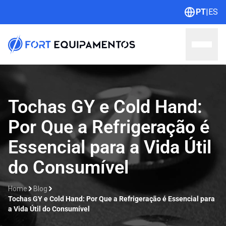
PT
|
ES
Home
Tochas GY e Cold Hand:
Por Que a Refrigeração é
Sobre nós
Essencial para a Vida Útil
Linhas
do Consumível
Outlet
Home
Blog
Contato
Tochas GY e Cold Hand: Por Que a Refrigeração é Essencial para
a Vida Útil do Consumível
Catálogos