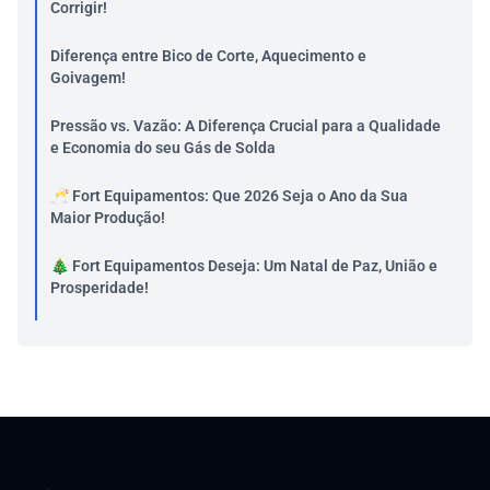
Corrigir!
Diferença entre Bico de Corte, Aquecimento e
Goivagem!
Pressão vs. Vazão: A Diferença Crucial para a Qualidade
e Economia do seu Gás de Solda
🥂 Fort Equipamentos: Que 2026 Seja o Ano da Sua
Maior Produção!
🎄 Fort Equipamentos Deseja: Um Natal de Paz, União e
Prosperidade!
Retrospectiva 2025 da Fort Equipamentos
5 Sinais de que Seus Equipamentos Precisam de
Manutenção Preventiva
Solda MIG/MAG para iniciantes: O guia completo!