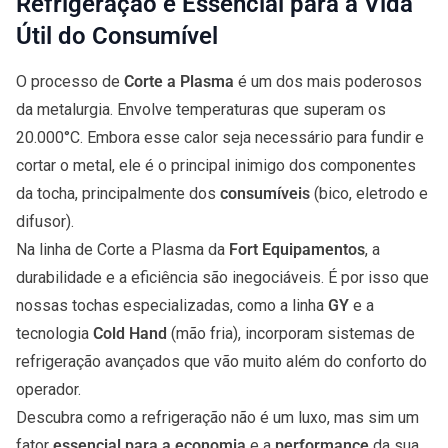
Refrigeração é Essencial para a Vida
Útil do Consumível
O processo de
Corte a Plasma
é um dos mais poderosos
da metalurgia. Envolve temperaturas que superam os
20.000°C. Embora esse calor seja necessário para fundir e
cortar o metal, ele é o principal inimigo dos componentes
da tocha, principalmente dos
consumíveis
(bico, eletrodo e
difusor).
Na linha de Corte a Plasma da
Fort Equipamentos
, a
durabilidade e a eficiência são inegociáveis. É por isso que
nossas tochas especializadas, como a linha
GY
e a
tecnologia
Cold Hand
(mão fria), incorporam sistemas de
refrigeração avançados que vão muito além do conforto do
operador.
Descubra como a refrigeração não é um luxo, mas sim um
fator
essencial para a economia
e a
performance
da sua