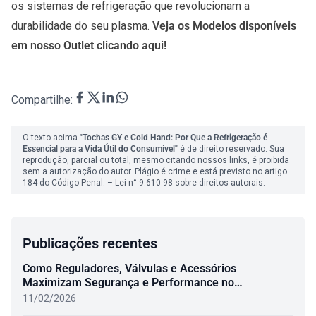
os sistemas de refrigeração que revolucionam a
durabilidade do seu plasma.
Veja os Modelos disponíveis
em nosso Outlet clicando
aqui
!
Compartilhe:
O texto acima
"Tochas GY e Cold Hand: Por Que a Refrigeração é
Essencial para a Vida Útil do Consumível"
é de direito reservado. Sua
reprodução, parcial ou total, mesmo citando nossos links, é proibida
sem a autorização do autor. Plágio é crime e está previsto no artigo
184 do Código Penal. –
Lei n° 9.610-98 sobre direitos autorais.
Publicações recentes
Como Reguladores, Válvulas e Acessórios
Maximizam Segurança e Performance no
Oxicombustível
11/02/2026