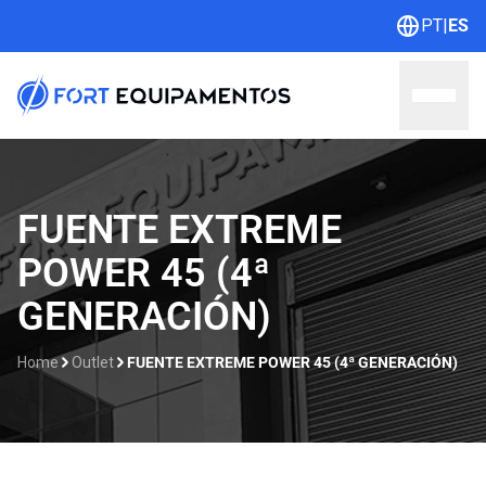
PT
|
ES
Home
FUENTE EXTREME
POWER 45 (4ª
Sobre nosotros
GENERACIÓN)
Líneas
Home
Outlet
FUENTE EXTREME POWER 45 (4ª GENERACIÓN)
Outlet
Catálogos
Contacto