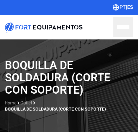
PT
|
ES
Home
BOQUILLA DE
SOLDADURA (CORTE
Sobre nosotros
CON SOPORTE)
Líneas
Home
Outlet
Outlet
BOQUILLA DE SOLDADURA (CORTE CON SOPORTE)
Catálogos
Contacto