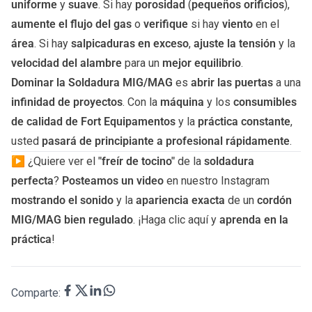
uniforme
y
suave
. Si hay
porosidad
(
pequeños orificios
),
aumente el flujo del gas
o
verifique
si hay
viento
en el
área
. Si hay
salpicaduras en exceso
,
ajuste la tensión
y la
velocidad del alambre
para un
mejor equilibrio
.
Dominar la Soldadura MIG/MAG
es
abrir las puertas
a una
infinidad de proyectos
. Con la
máquina
y los
consumibles
de calidad de Fort Equipamentos
y la
práctica constante
,
usted
pasará de principiante a profesional rápidamente
.
▶️ ¿Quiere ver el
"freír de tocino"
de la
soldadura
perfecta
?
Posteamos un video
en nuestro Instagram
mostrando el sonido
y la
apariencia exacta
de un
cordón
MIG/MAG bien regulado
. ¡Haga clic
aquí
y
aprenda en la
práctica
!
Comparte: