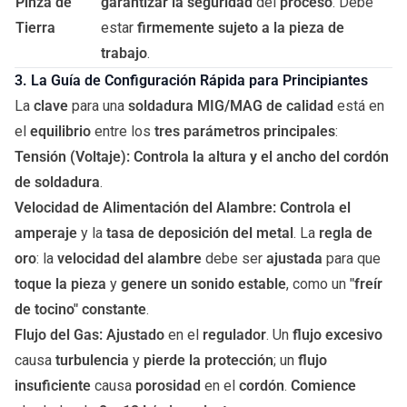
Pinza de
garantizar la seguridad
del
proceso
. Debe
Tierra
estar
firmemente sujeto a la pieza de
trabajo
.
3. La Guía de Configuración Rápida para Principiantes
La
clave
para una
soldadura MIG/MAG de calidad
está en
el
equilibrio
entre los
tres parámetros principales
:
Tensión (Voltaje):
Controla la altura y el ancho del cordón
de soldadura
.
Velocidad de Alimentación del Alambre:
Controla el
amperaje
y la
tasa de deposición del metal
. La
regla de
oro
: la
velocidad del alambre
debe ser
ajustada
para que
toque la pieza
y
genere un sonido estable
, como un
"freír
de tocino" constante
.
Flujo del Gas:
Ajustado
en el
regulador
. Un
flujo excesivo
causa
turbulencia
y
pierde la protección
; un
flujo
insuficiente
causa
porosidad
en el
cordón
.
Comience