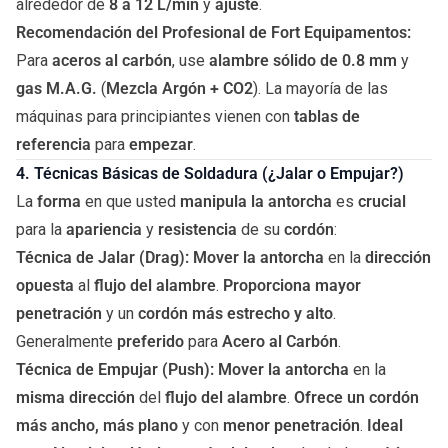
alrededor de
8 a 12 L/min
y
ajuste
.
Recomendación del Profesional de Fort Equipamentos:
Para
aceros al carbón
, use
alambre sólido de 0.8 mm
y
gas M.A.G.
(
Mezcla Argón + CO2
). La mayoría de las
máquinas para principiantes vienen con
tablas de
referencia
para
empezar
.
4. Técnicas Básicas de Soldadura (¿Jalar o Empujar?)
La
forma
en que usted
manipula la antorcha
es
crucial
para la
apariencia
y
resistencia
de su
cordón
:
Técnica de Jalar (Drag):
Mover la antorcha
en la
dirección
opuesta
al
flujo del alambre
.
Proporciona mayor
penetración
y un
cordón más estrecho y alto
.
Generalmente
preferido
para
Acero al Carbón
.
Técnica de Empujar (Push):
Mover la antorcha
en la
misma dirección
del
flujo del alambre
.
Ofrece un cordón
más ancho, más plano
y con
menor penetración
.
Ideal