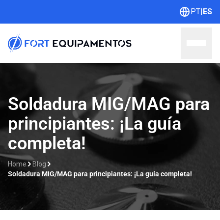
PT
|
ES
Home
Soldadura MIG/MAG para
principiantes: ¡La guía
Sobre nosotros
completa!
Líneas
Home
Blog
Outlet
Soldadura MIG/MAG para principiantes: ¡La guía completa!
Catálogos
Contacto