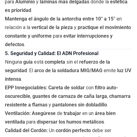
para
Aluminio
y
láminas más delgadas
donde la
estética
es prioridad
.
Mantenga el ángulo de la antorcha entre 10° a 15°
en
relación a la
vertical de la pieza
y
practique el movimiento
constante y uniforme
para
evitar interrupciones y
defectos
.
5. Seguridad y Calidad: El ADN Profesional
Ninguna
guía
está
completa
sin el
refuerzo de la
seguridad
. El
arco de la soldadura MIG/MAG
emite
luz UV
intensa
.
EPP Innegociables:
Careta de soldar
con
filtro auto-
oscurecible
,
guantes de carnaza de caña larga
,
chamarra
resistente a flamas
y
pantalones sin dobladillo
.
Ventilación:
Asegúrese
de
trabajar
en un
área bien
ventilada
para
dispersar los humos metálicos
.
Calidad del Cordón:
Un
cordón perfecto
debe ser