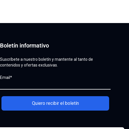
Refrigeración es Esencial para la Vida Útil del
Consumible
Mercopar 2025: Fort Equipamentos Impulsa la
Innovación Industrial con Soluciones de Punta.
Fort Equipamentos presente en la Feria de
Seguridad en Arcosa Castaños – México
Boletín informativo
Fort Equipamentos México celebra el Día de la
Suscríbete a nuestro boletín y mantente al tanto de
Independencia con tradición, unión y alegría
contenidos y ofertas exclusivas.
Soplete de Corte, Calentamiento y Soldadura:
Email*
Conoce cada tipo y sus funciones
¿Corte Láser Abierto o Cerrado? ¡Descubre cómo
elegir la mejor opción!
Quiero recibir el boletín
Plasma: 8 consejos para prolongar la vida útil de
los consumibles