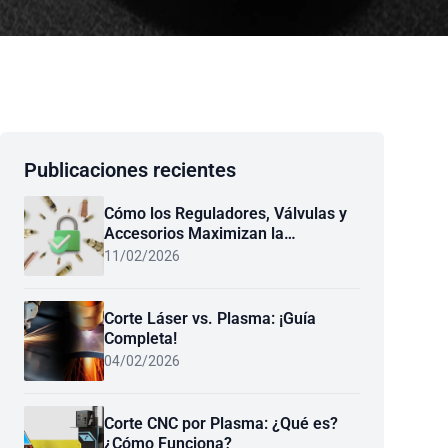
Publicaciones recientes
Cómo los Reguladores, Válvulas y
Accesorios Maximizan la
Seguridad y el Rendimiento en el
11/02/2026
Oxicombustible
Corte Láser vs. Plasma: ¡Guía
Completa!
04/02/2026
Corte CNC por Plasma: ¿Qué es?
¿Cómo Funciona?