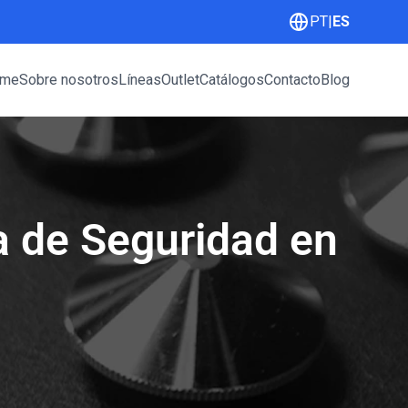
PT
|
ES
me
Sobre nosotros
Líneas
Outlet
Catálogos
Contacto
Blog
a de Seguridad en