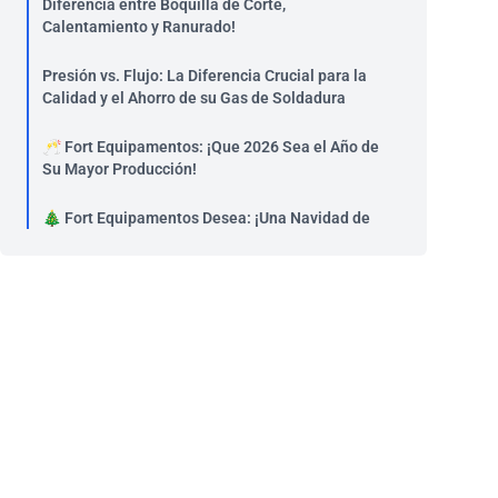
Diferencia entre Boquilla de Corte,
Calentamiento y Ranurado!
Presión vs. Flujo: La Diferencia Crucial para la
Calidad y el Ahorro de su Gas de Soldadura
🥂 Fort Equipamentos: ¡Que 2026 Sea el Año de
Su Mayor Producción!
🎄 Fort Equipamentos Desea: ¡Una Navidad de
Paz, Unión y Prosperidad!
Retrospectiva 2025 de Fort Equipamentos
5 Señales de que Sus Equipos Necesitan
Mantenimiento Preventivo
Soldadura MIG/MAG para principiantes: ¡La guía
completa!
Antorchas GY y Cold Hand: Por Qué la