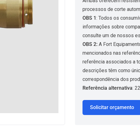
Ambas oferecem resistênci
processos de corte autom
OBS 1
: Todos os consumív
informações sobre compati
consulte um de nossos es
OBS 2:
A Fort Equipamento
mencionados nas referênc
referência associados a t
descrições têm como único 
correspondência dos prod
Referência alternativa
: 2
Solicitar orçamento