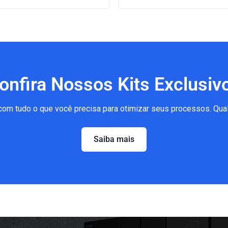
onfira Nossos Kits Exclusiv
com tudo o que você precisa para otimizar seus processos. Qua
Saiba mais