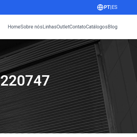
PT
|
ES
Home
Sobre nós
Linhas
Outlet
Contato
Catálogos
Blog
 220747