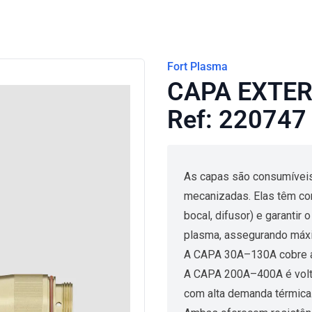
Fort Plasma
CAPA EXTER
Ref: 220747
As capas são consumíveis 
mecanizadas. Elas têm com
bocal, difusor) e garantir 
plasma, assegurando máx
A CAPA 30A–130A cobre a
A CAPA 200A–400A é volta
com alta demanda térmica