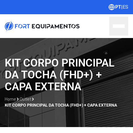
PT
|
ES
Home
KIT CORPO PRINCIPAL
DA TOCHA (FHD+) +
Sobre nós
CAPA EXTERNA
Linhas
Home
Outlet
Outlet
KIT CORPO PRINCIPAL DA TOCHA (FHD+) + CAPA EXTERNA
Contato
Catálogos