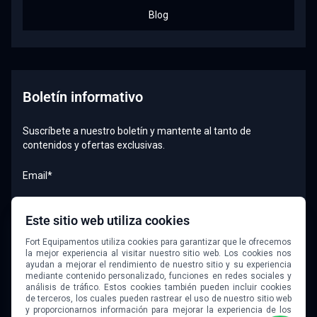
Blog
Boletín informativo
Suscríbete a nuestro boletín y mantente al tanto de
contenidos y ofertas exclusivas.
Email*
Este sitio web utiliza cookies
Quiero recibir el boletín
Fort Equipamentos utiliza cookies para garantizar que le ofrecemos
la mejor experiencia al visitar nuestro sitio web. Los cookies nos
ayudan a mejorar el rendimiento de nuestro sitio y su experiencia
mediante contenido personalizado, funciones en redes sociales y
análisis de tráfico. Estos cookies también pueden incluir cookies
de terceros, los cuales pueden rastrear el uso de nuestro sitio web
y proporcionarnos información para mejorar la experiencia de los