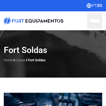
PT
|
ES
Home
Fort Soldas
Sobre nosotros
Home
Líneas
Fort Soldas
Líneas
Outlet
Catálogos
Contacto