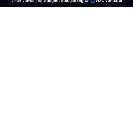
Desenvolvido por
Goognet Solução Digital
W3C Validator