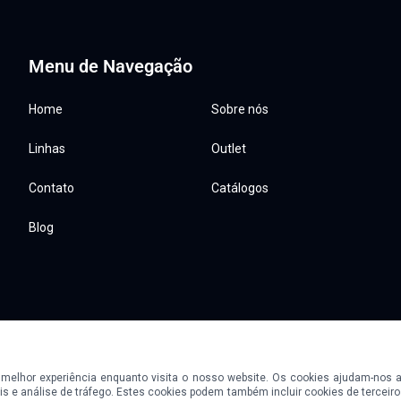
Menu de Navegação
Home
Sobre nós
Linhas
Outlet
Contato
Catálogos
Blog
 melhor experiência enquanto visita o nosso website. Os cookies ajudam-nos
© 2026 Fort Equipamentos. Todos os direitos reservados.
is e análise de tráfego. Estes cookies podem também incluir cookies de terceir