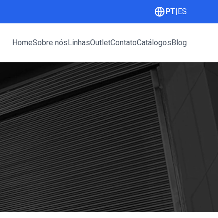
PT
|
ES
Home
Sobre nós
Linhas
Outlet
Contato
Catálogos
Blog