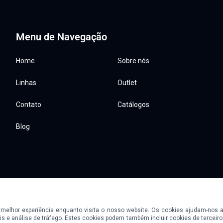
Menu de Navegação
Home
Sobre nós
Linhas
Outlet
Contato
Catálogos
Blog
 melhor experiência enquanto visita o nosso website. Os cookies ajudam-nos
© 2026 Fort Equipamentos. Todos os direitos reservados.
is e análise de tráfego. Estes cookies podem também incluir cookies de terceir