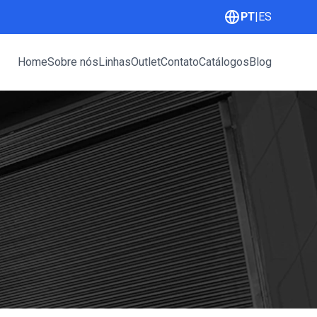
PT
|
ES
Home
Sobre nós
Linhas
Outlet
Contato
Catálogos
Blog