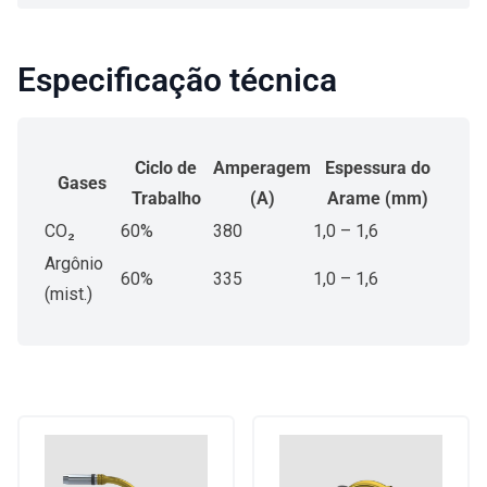
Especificação técnica
Ciclo de
Amperagem
Espessura do
Gases
Trabalho
(A)
Arame (mm)
CO₂
60%
380
1,0 – 1,6
Argônio
60%
335
1,0 – 1,6
(mist.)