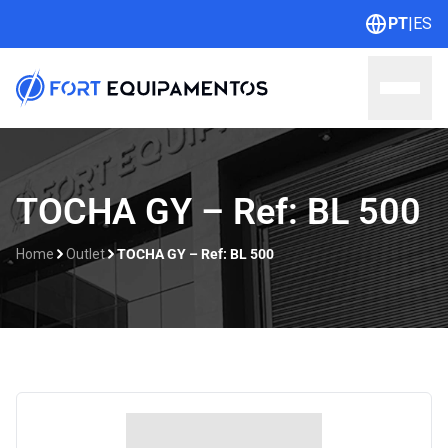
PT
|
ES
Home
TOCHA GY – Ref: BL 500
Sobre nós
Home
Outlet
TOCHA GY – Ref: BL 500
Linhas
Outlet
Contato
Catálogos