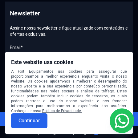
Newsletter
Assine nossa newsletter e fique atualizado com conteúdos e
ofertas exclusivas.
Email*
Este website usa cookies
A Fort Equipamentos usa cookies para assegurar que
Quero receber newsletter
proporcionamos a melhor experiência enquanto visita o nosso
website. Os cookies ajudam-nos a melhorar o desempenho do
nosso website e a sua experiência por conteúdo personalizado,
funcionalidades nas redes sociais e análise de tráfego. Estes
cookies podem também incluir cookies de terceiros, os quais
podem rastrear o uso do nosso website e nos fornecer
informações para melhorarmos a experiência dos usuários.
Conheça a nossa
Política de Privacidade.
© 2026 Fort Equipamentos. Todos os direitos reservados.
Continuar
W
Desenvolvido por
Goognet Solução Digital
W3C Validator