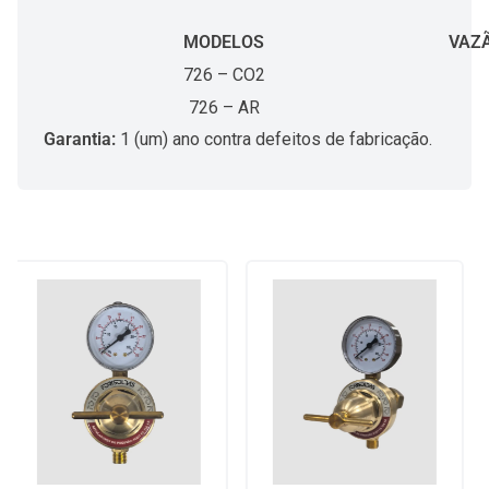
MODELOS
VAZÃ
726 – CO2
726 – AR
Garantia:
1 (um) ano contra defeitos de fabricação.