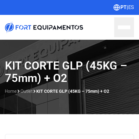
PT
|
ES
Home
KIT CORTE GLP (45KG –
75mm) + O2
Sobre nós
Linhas
Home
Outlet
KIT CORTE GLP (45KG – 75mm) + O2
Outlet
Contato
Catálogos