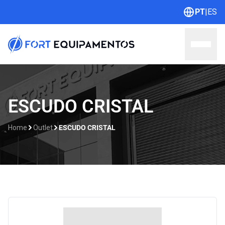
PT
|
ES
Home
ESCUDO CRISTAL
Sobre nós
Home
Outlet
ESCUDO CRISTAL
Linhas
Outlet
Contato
Catálogos