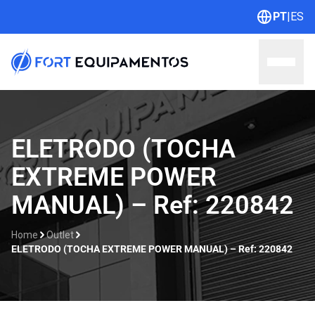
PT
|
ES
Home
ELETRODO (TOCHA
EXTREME POWER
Sobre nós
MANUAL) – Ref: 220842
Linhas
Home
Outlet
Outlet
ELETRODO (TOCHA EXTREME POWER MANUAL) – Ref: 220842
Contato
Catálogos