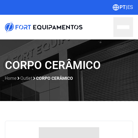
PT
|
ES
Home
CORPO CERÂMICO
Sobre nós
Home
Outlet
CORPO CERÂMICO
Linhas
Outlet
Contato
Catálogos