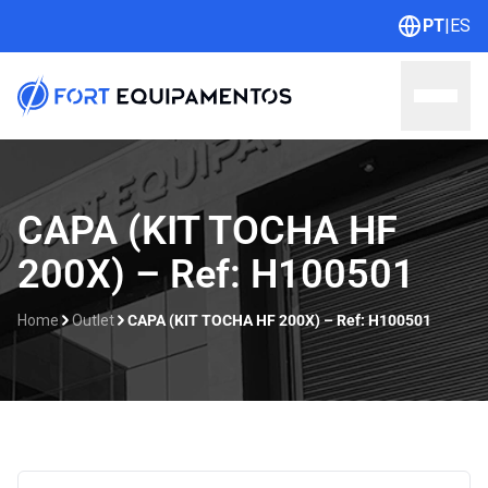
PT
|
ES
Home
CAPA (KIT TOCHA HF
200X) – Ref: H100501
Sobre nós
Linhas
Home
Outlet
CAPA (KIT TOCHA HF 200X) – Ref: H100501
Outlet
Contato
Catálogos