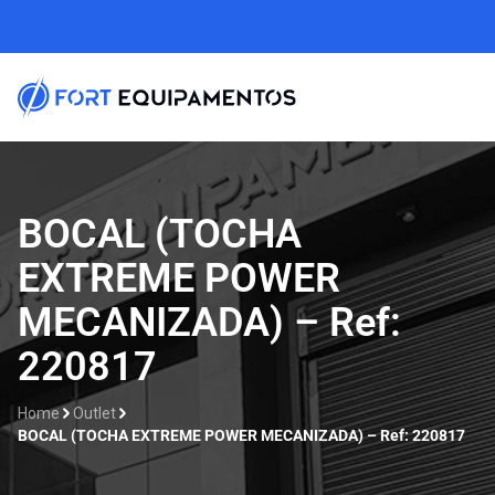
Home
BOCAL (TOCHA
EXTREME POWER
Sobre nós
MECANIZADA) – Ref:
Linhas
220817
Outlet
Home
Outlet
Contato
BOCAL (TOCHA EXTREME POWER MECANIZADA) – Ref: 220817
Catálogos