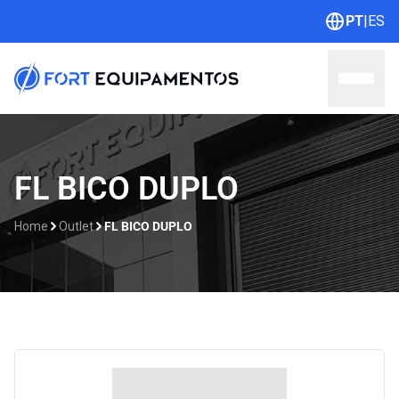
PT
|
ES
Home
FL BICO DUPLO
Sobre nós
Home
Outlet
FL BICO DUPLO
Linhas
Outlet
Contato
Catálogos