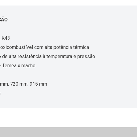
ÇÃO
t K43
oxicombustível com alta potência térmica
 de alta resistência à temperatura e pressão
– fêmea x macho
 mm, 720 mm, 915 mm
m