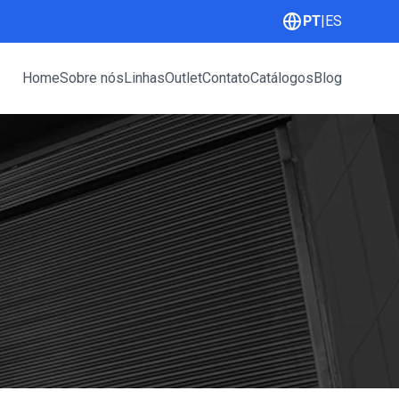
PT
|
ES
Home
Sobre nós
Linhas
Outlet
Contato
Catálogos
Blog